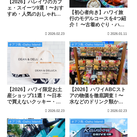
【2026】ハレイワのカフ
ェ・スイーツ9選！〜おす
【初心者向き】ハワイ旅
すめ・人気のおしゃれハ
行のモデルコースを4つ紹
ワイスポット特集〜
介！ 〜古着めぐり・ハレ
イワ・カイルア・ピンク
2026.02.23
2026.01.11
ピルボックス〜
オアフ島 -Oahu Island-
オアフ島 -Oahu Island-
【2026】ハワイ限定お土
【2026】ハワイABCスト
産ショップ11選！〜日本
アの物価を徹底調査！〜
で買えないクッキー・雑
水などのドリンク類から
貨から格安ばらまき土産
人気のお土産まで〜
2026.02.23
2026.02.23
まで〜
オアフ島 -Oahu Island-
オアフ島 -Oahu Island-