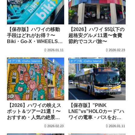
【2026】ハワイ $5以下の
【保存版】ハワイの移動
超格安グルメ11選〜食費
手段はどれがお得？〜
節約でコスパ旅〜
Biki・Go-X・WHEELSを
徹底比較〜
2026.01.11
2026.02.23
オアフ島 -Oahu Island-
オアフ島 -Oahu Island-
【2026】ハワイの映えス
【保存版】”PINK
ポット＆ツアー21選！〜
LNE”vs”HOLOカード”ハ
おすすめ・人気の絶景特
ワイの電車・バスをお得
集〜
に乗る方法
2026.02.23
2026.01.11