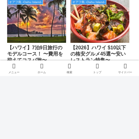
オアフ島 -Oahu Island-
オアフ島 -Oahu Island-
【ハワイ】7泊9日旅行の
【2026】ハワイ $10以下
モデルコース！ 〜費用を
の格安グルメ45選〜安い
抑えてコスパ旅〜
レストラン特集〜
2026.01.11
2026.02.23
メニュー
ホーム
検索
トップ
サイドバー
←カテゴリーに戻る
次のページ
次
1
2