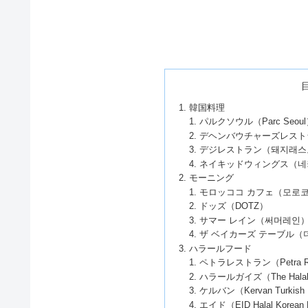
韓国料理
パルクソウル（Parc Seou
デヘンバウチャーズレストラン（Dae
デジレストラン（돼지래스
ネイキッドウィングス（네
モーニング
モロッココ カフェ（모로코
ドッズ（DOTZ）
サマー レイン（써머레인
ザ ベイカーズ テーブル
ハラールフード
ペトラレストラン（Petra Re
ハラールガイズ（The Halal
ケルバン（Kervan Turkish 
エイド（EID Halal Korean