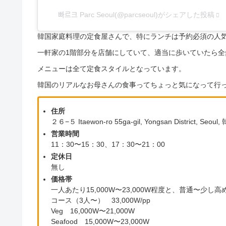
빠르크 Parc Seoul(@parcseoul)がシェアした投稿
韓国家庭料理の定食屋さんで、特にランチは予約必須の人
一軒家の1階部分を店舗にしていて、適当に歩いていたら全
メニューは全て定食スタイルとなっています。
韓国のリアルなお母さんの食事ってちょっと気になって行
住所
２６−５ Itaewon-ro 55ga-gil, Yongsan District, Seoul,
営業時間
11：30〜15：30、17：30〜21：00
定休日
無し
価格帯
一人あたり15,000W〜23,000W程度と、普通〜少
コース（3人〜） 33,000W/pp
Veg 16,000W〜21,000W
Seafood 15,000W〜23,000W