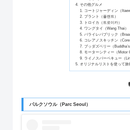
その他グルメ
コートジャーディン（Itaewon R
プラント（플랜트）
トロイカ（트로이카）
ワングタイ（Wang Thai）
バライレパブリック（Braai R
コレアノスキッチン（Coreanos
ブッダズベリー（Buddha’s Be
モーターシティー（Motor C
ライノスバーベキュー（Linu
オリジナルリストを使って旅
パルクソウル（Parc Seoul）