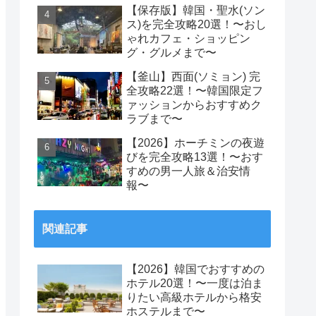
【保存版】韓国・聖水(ソン
ス)を完全攻略20選！〜おし
ゃれカフェ・ショッピン
グ・グルメまで〜
【釜山】西面(ソミョン) 完
全攻略22選！〜韓国限定フ
ァッションからおすすめク
ラブまで〜
【2026】ホーチミンの夜遊
びを完全攻略13選！〜おす
すめの男一人旅＆治安情
報〜
関連記事
【2026】韓国でおすすめの
ホテル20選！〜一度は泊ま
りたい高級ホテルから格安
ホステルまで〜