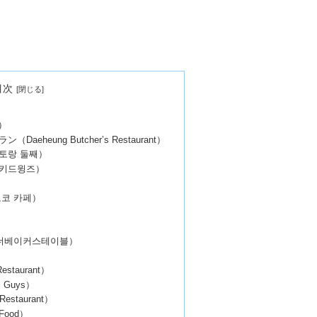
目次
l）
heung Butcher’s Restaurant）
토랑 둘째）
키드윙즈）
코 카페）
）
（더베이커스테이블）
staurant）
 Guys）
Restaurant）
 Food）