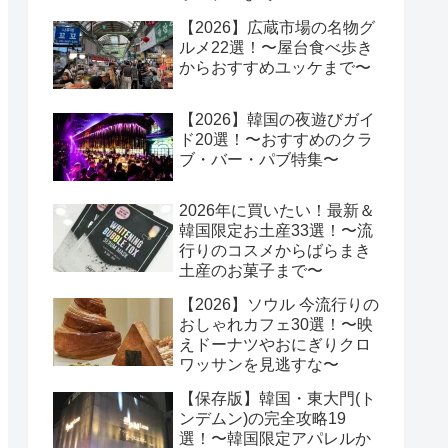
【2026】広蔵市場の名物グ
ルメ22選！〜屋台食べ歩き
からおすすめユッケまで〜
【2026】韓国の夜遊びガイ
ド20選！〜おすすめのクラ
ブ・バー・パブ特集〜
2026年に買いたい！最新＆
韓国限定お土産33選！〜流
行りのコスメからばらまき
土産のお菓子まで〜
【2026】ソウル 今流行りの
おしゃれカフェ30選！〜映
えドーナツやおにぎりクロ
ワッサンを見逃すな〜
【保存版】韓国・東大門(ト
ンデムン)の完全攻略19
選！〜韓国限定アパレルか