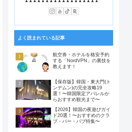
▲▲▲▲▲▲▲▲▲▲▲▲▲▲▲▲▲▲
よく読まれている記事
航空券・ホテルを格安予約
する「NordVPN」の裏技を
教えます！
【保存版】韓国・東大門(ト
ンデムン)の完全攻略19
選！〜韓国限定アパレルか
らおすすめ観光まで〜
【2026】韓国の夜遊びガイ
ド20選！〜おすすめのクラ
ブ・バー・パブ特集〜