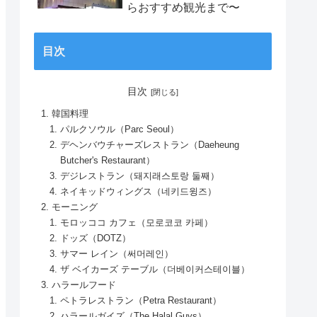
らおすすめ観光まで〜
目次
目次
韓国料理
パルクソウル（Parc Seoul）
デヘンバウチャーズレストラン（Daeheung
Butcher's Restaurant）
デジレストラン（돼지래스토랑 둘째）
ネイキッドウィングス（네키드윙즈）
モーニング
モロッココ カフェ（모로코코 카페）
ドッズ（DOTZ）
サマー レイン（써머레인）
ザ ベイカーズ テーブル（더베이커스테이블）
ハラールフード
ペトラレストラン（Petra Restaurant）
ハラールガイズ（The Halal Guys）