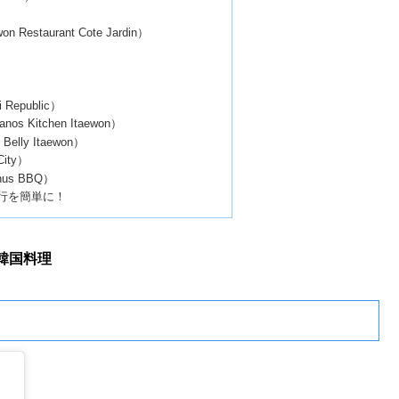
estaurant Cote Jardin）
epublic）
 Kitchen Itaewon）
lly Itaewon）
ity）
s BBQ）
行を簡単に！
韓国料理