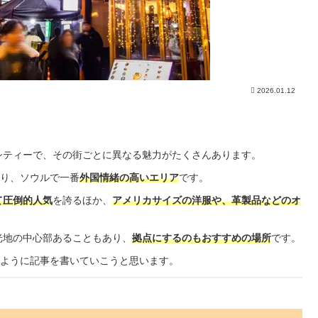
2026.01.12
シティーで、その街ごとに異なる魅力がたくさんあります。
あり、ソウルで一番
外国情緒の高いエリア
です。
て圧倒的人気
を誇るほか、
アメリカサイズの洋服や、革製品などのオ
。
光地の中心部あることもあり、
拠点にするのもおすすめの場所
です。
るように記事を書いていこうと思います。