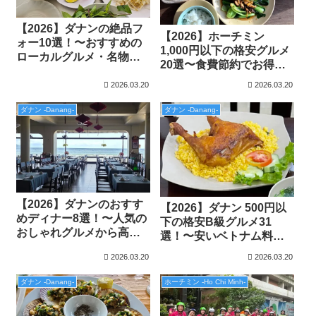
【2026】ダナンの絶品フ
【2026】ホーチミン
ォー10選！〜おすすめの
1,000円以下の格安グルメ
ローカルグルメ・名物・
20選〜食費節約でお得
ミシュラン特集〜
旅〜
2026.03.20
2026.03.20
ダナン -Danang-
ダナン -Danang-
【2026】ダナンのおすす
【2026】ダナン 500円以
めディナー8選！〜人気の
下の格安B級グルメ31
おしゃれグルメから高級
選！〜安いベトナム料理
レストランまで〜
レストラン特集〜
2026.03.20
2026.03.20
ダナン -Danang-
ホーチミン -Ho Chi Minh-