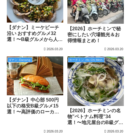
【ダナン】ミーケビーチ
【2026】ホーチミンで秘
沿い おすすめグルメ32
密にしたい穴場観光＆お
選！〜B級グルメから人気
得情報まとめ！
ミシュランレストランま
2026.03.20
2026.03.20
で〜
ダナン -Danang-
ホーチミン -Ho Chi Minh-
【ダナン】中心部 500円
以下の格安B級グルメ15
【2026】ホーチミンの名
選！〜高評価のローカル
物”ベトナム料理”34
レストラン特集〜
選！〜地元屋台のB級グル
メからおすすめレストラ
2026.03.20
2026.03.20