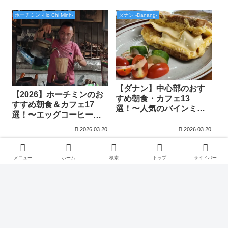
ンまで〜
ホーチミン -Ho Chi Minh-
ダナン -Danang-
【ダナン】中心部のおす
【2026】ホーチミンのお
すめ朝食・カフェ13
すすめ朝食＆カフェ17
選！〜人気のバインミー
選！〜エッグコーヒーか
からおしゃれスイーツま
ら人気ブランチまで〜
で〜
2026.03.20
2026.03.20
メニュー
ホーム
検索
トップ
サイドバー
←カテゴリーに戻る
次のページ