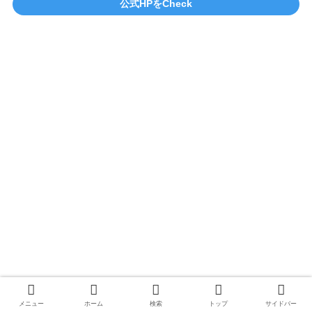
公式HPをCheck
メニュー
ホーム
検索
トップ
サイドバー
XONXEN – HỆ THỐNG THỜI TRANG NỮ