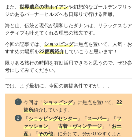
また、
世界遺産の街ホイアン
や幻想的なゴールデンブリッ
ジのあるバーナーヒルズへも日帰りで行ける距離。
海と山、伝統と現代が調和したダナンは、リラックスもア
クティブも叶えてくれる理想の旅先です。
今回の記事では、
ショッピング
に焦点を置いて、人気・お
すすめの場所を
22
箇所紹介
していこうと思います！
限りある旅行の時間を有効活用できると思うので、ぜひ参
考にしてみてください。
では、まず最初に、今回の前提条件ですが、、、
今回は「
ショッピング
」に焦点を置いて、
22
箇所
紹介しています。
「
ショッピングセンター
」「
スーパー
」「
フ
ァッション
」「
古着・ヴィンテージ
」「
お土
産
」「
その他
」に分けて、分かりやすくまと