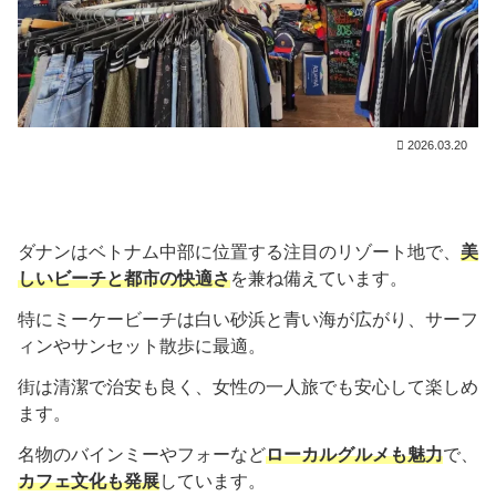
2026.03.20
ダナンはベトナム中部に位置する注目のリゾート地で、
美
しいビーチと都市の快適さ
を兼ね備えています。
特にミーケービーチは白い砂浜と青い海が広がり、サーフ
ィンやサンセット散歩に最適。
街は清潔で治安も良く、女性の一人旅でも安心して楽しめ
ます。
名物のバインミーやフォーなど
ローカルグルメも魅力
で、
カフェ文化も発展
しています。