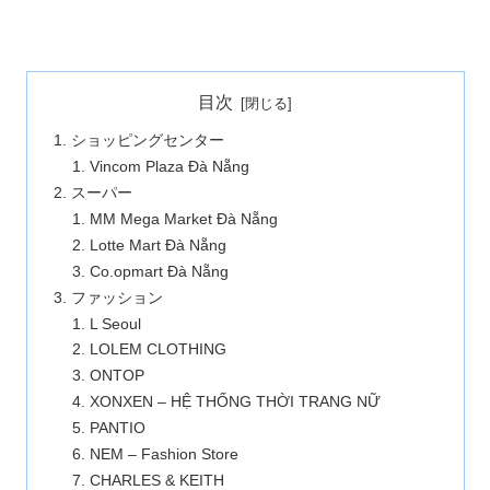
目次
ショッピングセンター
Vincom Plaza Đà Nẵng
スーパー
MM Mega Market Đà Nẵng
Lotte Mart Đà Nẵng
Co.opmart Đà Nẵng
ファッション
L Seoul
LOLEM CLOTHING
ONTOP
XONXEN – HỆ THỐNG THỜI TRANG NỮ
PANTIO
NEM – Fashion Store
CHARLES & KEITH