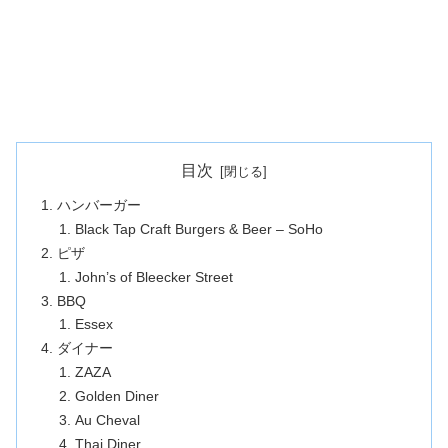
目次
ハンバーガー
Black Tap Craft Burgers & Beer – SoHo
ピザ
John’s of Bleecker Street
BBQ
Essex
ダイナー
ZAZA
Golden Diner
Au Cheval
Thai Diner