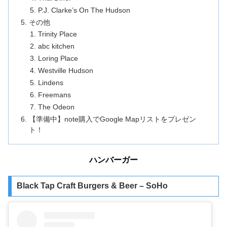
P.J. Clarke’s On The Hudson
その他
Trinity Place
abc kitchen
Loring Place
Westville Hudson
Lindens
Freemans
The Odeon
【準備中】note購入でGoogle Mapリストをプレゼン
ト！
ハンバーガー
Black Tap Craft Burgers & Beer – SoHo