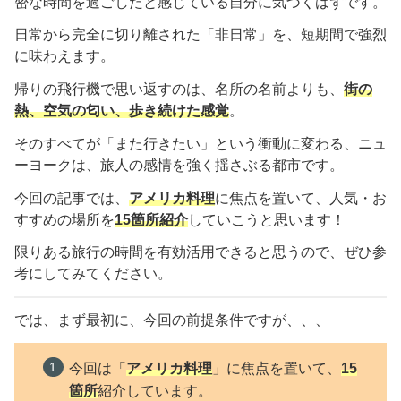
密な時間を過ごしたと感じている自分に気づくはずです。
日常から完全に切り離された「非日常」を、短期間で強烈
に味わえます。
帰りの飛行機で思い返すのは、名所の名前よりも、
街の
熱、空気の匂い、歩き続けた感覚
。
そのすべてが「また行きたい」という衝動に変わる、ニュ
ーヨークは、旅人の感情を強く揺さぶる都市です。
今回の記事では、
アメリカ料理
に焦点を置いて、人気・お
すすめの場所を
15
箇所紹介
していこうと思います！
限りある旅行の時間を有効活用できると思うので、ぜひ参
考にしてみてください。
では、まず最初に、今回の前提条件ですが、、、
今回は「
アメリカ料理
」に焦点を置いて、
15
箇所
紹介しています。