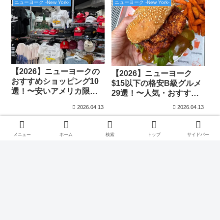
ニューヨーク -New York-
ニューヨーク -New York-
【2026】ニューヨークの
【2026】ニューヨーク
おすすめショッピング10
$15以下の格安B級グルメ
選！〜安いアメリカ限定
29選！〜人気・おすすめ
雑貨から服まで〜
の安いレストラン特集〜
2026.04.13
2026.04.13
メニュー
ホーム
検索
トップ
サイドバー
←カテゴリーに戻る
次のページ
次
1
2
4