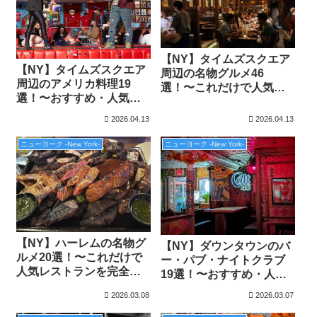
【NY】タイムズスクエア
【NY】タイムズスクエア
周辺の名物グルメ46
周辺のアメリカ料理19
選！〜これだけで人気レ
選！〜おすすめ・人気の
ストランを完全攻略〜
グルメ特集〜
2026.04.13
2026.04.13
ニューヨーク -New York-
ニューヨーク -New York-
【NY】ハーレムの名物グ
【NY】ダウンタウンのバ
ルメ20選！〜これだけで
ー・パブ・ナイトクラブ
人気レストランを完全攻
19選！〜おすすめ・人気
略〜
の夜遊び特集〜
2026.03.08
2026.03.07