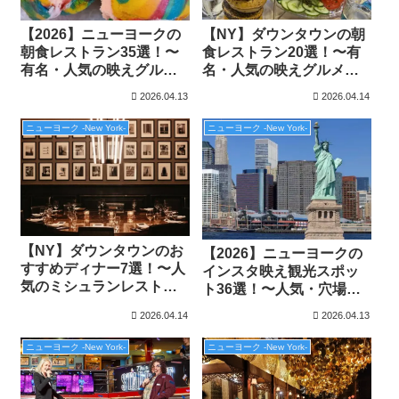
【NY】ダウンタウンの朝
【2026】ニューヨークの
食レストラン20選！〜有
朝食レストラン35選！〜
名・人気の映えグルメ特
有名・人気の映えグルメ
集〜
特集〜
2026.04.13
2026.04.14
ニューヨーク -New York-
ニューヨーク -New York-
【NY】ダウンタウンのお
【2026】ニューヨークの
すすめディナー7選！〜人
インスタ映え観光スポッ
気のミシュランレストラ
ト36選！〜人気・穴場か
ン特集〜
らおすすめ子連れプラン
2026.04.14
2026.04.13
まで〜
ニューヨーク -New York-
ニューヨーク -New York-