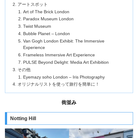
アートスポット
Art of The Brick London
Paradox Museum London
Twist Museum
Bubble Planet – London
Van Gogh London Exhibit: The Immersive
Experience
Frameless Immersive Art Experience
PULSE Beyond Delight: Media Art Exhibition
その他
Eyemazy soho London – Iris Photography
オリジナルリストを使って旅行を簡単に！
街並み
Notting Hill