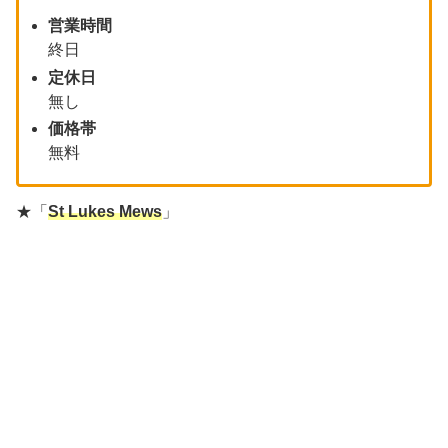
営業時間
終日
定休日
無し
価格帯
無料
★「
St Lukes Mews
」