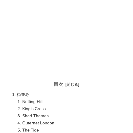
目次
街並み
Notting Hill
King’s Cross
Shad Thames
Outernet London
The Tide