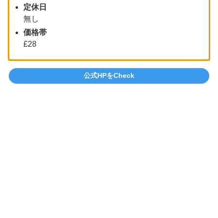
定休日
無し
価格帯
£28
公式HPをCheck