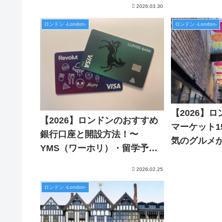
2026.03.30
ロンドン -London-
ロンドン -London-
【2026】
【2026】ロンドンのおすすめ
マーケット1
銀行口座と開設方法！〜
気のグルメ
YMS（ワーホリ）・留学予定
並みまで〜
者必見！〜
2026.02.25
ロンドン -London-