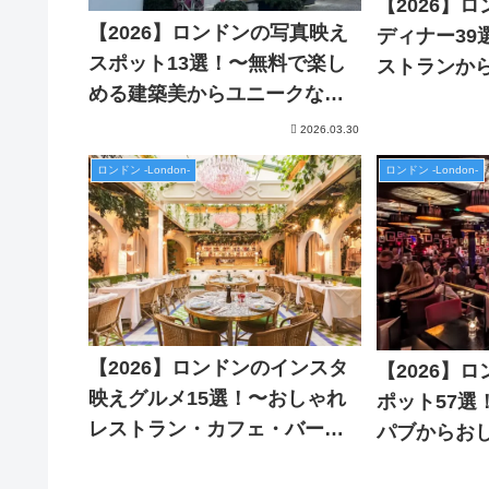
【2026】
【2026】ロンドンの写真映え
ディナー39
スポット13選！〜無料で楽し
ストランか
める建築美からユニークな人
で〜
気スポットまで〜
2026.03.30
ロンドン -London-
ロンドン -London-
【2026】ロンドンのインスタ
【2026】
映えグルメ15選！〜おしゃれ
ポット57選
レストラン・カフェ・バー特
パブからお
集〜
で〜