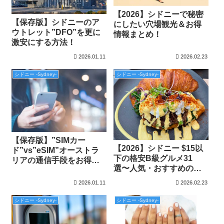
【2026】シドニーで秘密
【保存版】シドニーのア
にしたい穴場観光＆お得
ウトレット”DFO”を更に
情報まとめ！
激安にする方法！
2026.01.11
2026.02.23
シドニー -Sydney-
シドニー -Sydney-
【保存版】”SIMカー
【2026】シドニー $15以
ド”vs”eSIM”オーストラ
下の格安B級グルメ31
リアの通信手段をお得に
選〜人気・おすすめの安
する方法
いレストラン特集〜
2026.01.11
2026.02.23
シドニー -Sydney-
シドニー -Sydney-