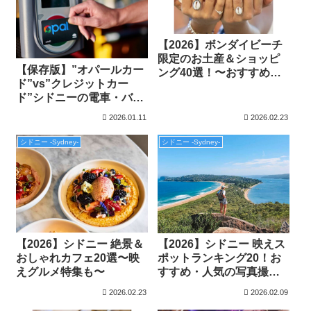
【2026】ボンダイビーチ
限定のお土産＆ショッピ
【保存版】”オパールカー
ング40選！〜おすすめ・
ド”vs”クレジットカー
人気の限定アイテムを買
ド”シドニーの電車・バス
い物しよう〜
をお得に乗る方法
2026.01.11
2026.02.23
シドニー -Sydney-
シドニー -Sydney-
【2026】シドニー 絶景＆
【2026】シドニー 映えス
おしゃれカフェ20選〜映
ポットランキング20！お
えグルメ特集も〜
すすめ・人気の写真撮影
場所を紹介！
2026.02.23
2026.02.09