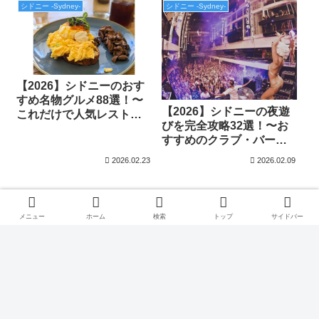
シドニー -Sydney-
シドニー -Sydney-
【2026】シドニーのおす
すめ名物グルメ88選！〜
【2026】シドニーの夜遊
これだけで人気レストラ
びを完全攻略32選！〜お
ンを完全攻略〜
すすめのクラブ・バー・
パブ特集〜
2026.02.23
2026.02.09
←カテゴリーに戻る
メニュー
ホーム
検索
トップ
サイドバー
次のページ
次
1
2
3