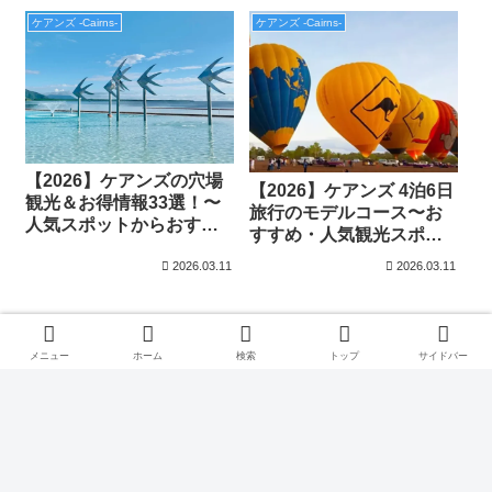
ケアンズ -Cairns-
ケアンズ -Cairns-
【2026】ケアンズの穴場
【2026】ケアンズ 4泊6日
観光＆お得情報33選！〜
旅行のモデルコース〜お
人気スポットからおすす
すすめ・人気観光スポッ
め子連れプランまで〜
トを網羅〜
2026.03.11
2026.03.11
←カテゴリーに戻る
メニュー
ホーム
検索
トップ
サイドバー
次のページ