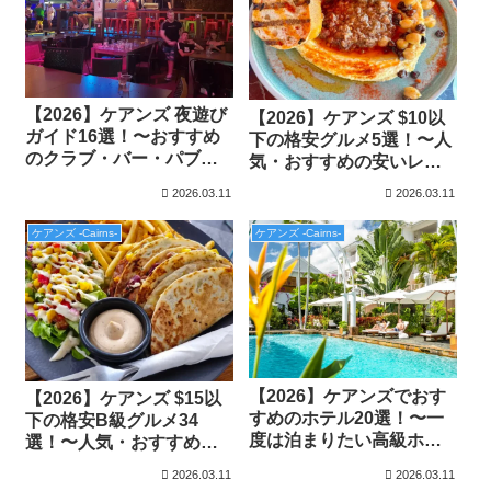
【2026】ケアンズ 夜遊び
【2026】ケアンズ $10以
ガイド16選！〜おすすめ
下の格安グルメ5選！〜人
のクラブ・バー・パブ特
気・おすすめの安いレス
集〜
トラン特集〜
2026.03.11
2026.03.11
ケアンズ -Cairns-
ケアンズ -Cairns-
【2026】ケアンズでおす
【2026】ケアンズ $15以
すめのホテル20選！〜一
下の格安B級グルメ34
度は泊まりたい高級ホテ
選！〜人気・おすすめの
ルから格安ホステルま
安いレストラン特集〜
2026.03.11
2026.03.11
で〜