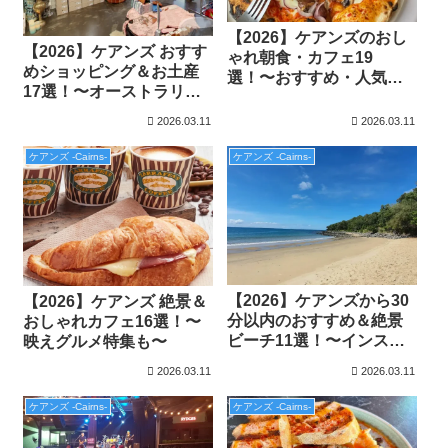
【2026】ケアンズのおし
【2026】ケアンズ おすす
ゃれ朝食・カフェ19
めショッピング＆お土産
選！〜おすすめ・人気の
17選！〜オーストラリア
映えグルメ特集〜
限定商品をGET〜
2026.03.11
2026.03.11
ケアンズ -Cairns-
ケアンズ -Cairns-
【2026】ケアンズから30
【2026】ケアンズ 絶景＆
分以内のおすすめ＆絶景
おしゃれカフェ16選！〜
ビーチ11選！〜インスタ
映えグルメ特集も〜
映えするサンセット観光
2026.03.11
2026.03.11
特集〜
ケアンズ -Cairns-
ケアンズ -Cairns-