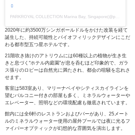
PARKROYAL COLLECTION Marina Bay, Singapore(@parkroyalcollectionmarinabay)がシェアした投稿
2020年に約3500万シンガポールドルをかけた改装を経て
誕生した、持続可能性とバイオフィリックデザインにこだ
わる都市型五つ星ホテルです。
21階吹き抜けのアトリウムには60種以上の植物が生き生
きと息づく“ホテル内庭園”が息を呑むほど印象的で、ガラ
ス張りのロビーは自然光に満たされ、都会の喧騒を忘れさ
せます。
客室は583室あり、マリーナベイやシティスカイラインを
望むバルコニー付きの部屋も多く、ミネラルウォーターや
エレベーター、照明などの環境配慮も徹底されています。
館内には全6軒のレストランおよびバーがあり、25メート
ルのミネラルウォーター使用の屋外プールでは夜に光るフ
ァイバーオプティックが幻想的な雰囲気を演出します。