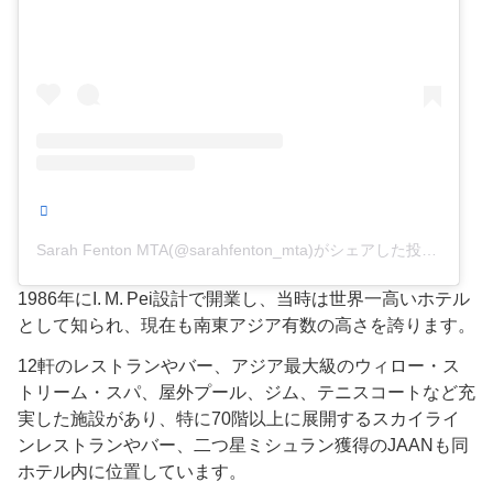
Sarah Fenton MTA(@sarahfenton_mta)がシェアした投稿
1986年にI. M. Pei設計で開業し、当時は世界一高いホテル
として知られ、現在も南東アジア有数の高さを誇ります。
12軒のレストランやバー、アジア最大級のウィロー・ス
トリーム・スパ、屋外プール、ジム、テニスコートなど充
実した施設があり、特に70階以上に展開するスカイライ
ンレストランやバー、二つ星ミシュラン獲得のJAANも同
ホテル内に位置しています。