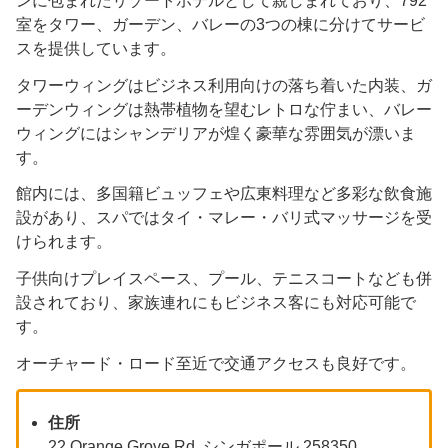
ンに包まれたリゾートホテルとして親しまれており、792
室をタワー、ガーデン、バレーの3つの棟に分けてサービ
スを提供しています。
タワーウィングはビジネス利用向けの落ち着いた内装、ガ
ーデンウィングは熱帯植物を望むレトロな佇まい、バレー
ウィングにはシャンデリアが煌く豪華な雰囲気が漂いま
す。
館内には、多国籍ビュッフェや広東料理など多彩な飲食施
設があり、スパではタイ・マレー・バリ式マッサージを受
けられます。
子供向けプレイスペース、プール、テニスコートなども併
設されており、家族連れにもビジネス客にも対応可能で
す。
オーチャード・ロード至近で交通アクセスも良好です。
住所
22 Orange Grove Rd, シンガポール 258350