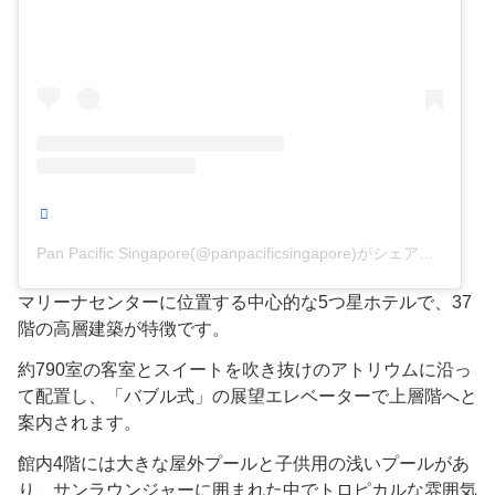
Pan Pacific Singapore(@panpacificsingapore)がシェアした投稿
マリーナセンターに位置する中心的な5つ星ホテルで、37
階の高層建築が特徴です。
約790室の客室とスイートを吹き抜けのアトリウムに沿っ
て配置し、「バブル式」の展望エレベーターで上層階へと
案内されます。
館内4階には大きな屋外プールと子供用の浅いプールがあ
り、サンラウンジャーに囲まれた中でトロピカルな雰囲気