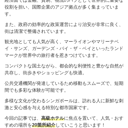
経済面では金融、貿易、物流のハブとして世界的に重要な
役割を担い、国際企業のアジア拠点が多く集まっていま
す。
また、政府の効率的な政策運営により治安が非常に良く、
街は清潔で整備されています。
観光地としても人気が高く、マーライオンやマリーナベ
イ・サンズ、ガーデンズ・バイ・ザ・ベイといったランド
マークが世界中の旅行者を惹きつけています。
コンパクトな国土ながら、都会的な利便性と豊かな自然が
共存し、街歩きやショッピングも快適。
公共交通機関が発達しているため移動もスムーズで、短期
間でも多彩な体験が可能です。
多様な文化が交わるシンガポールは、訪れる人に新鮮な刺
激と安心感を与える特別な都市国家です。
今回の記事では、
高級ホテル
に焦点を置いて、人気・おす
すめの場所を
20
箇所紹介
していこうと思います！