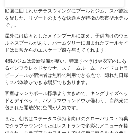
庭園に囲まれたテラスウィングにプールとジム、スパ施設
を配した、リゾートのような快適さが特徴の都市型ホテル
です。
屋外には広々としたメインプールに加え、子供向けのウェ
ルネスプールがあり、パームツリーに囲まれたプールサイ
ドは日常からのエスケープ感を与えてくれます。
4階のジムは最新設備が整い、特筆すべきは更衣室内にあ
るインフラレッドサウナ、スチームルーム、ハイドロセラ
ピープールが宿泊者は無料で利用できる点で、隠れた日帰
りスパ体験ができる場所でもあります。
客室はシンガポール標準より大きめで、キングサイズベッ
ドとデイベッド、パノラマウィンドウが備わり、自然光に
包まれた開放的な空間が人気です。
また、朝食はステータス保持者向けのグローバリスト特典
でクラブラウンジまたはレストランで多彩なメニューが提
供され、クラブアクセスルームでは午後に軽食やカクテル