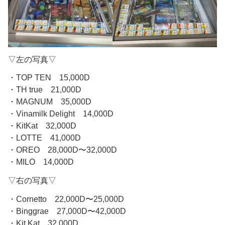
▽左の写真▽
・TOP TEN 15,000D
・TH true 21,000D
・MAGNUM 35,000D
・Vinamilk Delight 14,000D
・KitKat 32,000D
・LOTTE 41,000D
・OREO 28,000D〜32,000D
・MILO 14,000D
▽右の写真▽
・Cornetto 22,000D〜25,000D
・Binggrae 27,000D〜42,000D
・Kit Kat 32,000D