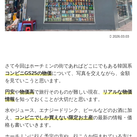
2026.03.03
さて今回はホーチミンの街であればどこにでもある韓国系
コンビニGS25の物価
について、写真を交えながら、金額
を見ていこうと思います。
円安
や
物価高
で旅行そのものが難しい現在、
リアルな物価
情報
を知っておくことが大切だと思います。
水やジュース、エナジードリンク、ビールなどのお酒に加
え、
コンビニでしか買えない限定お土産
の最新の情報・価
格も書いていきます。
ホーチミンに行く予定の方や、行こうか悩まれている方は