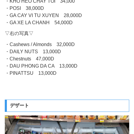
・KHO HEO CHAY TOI 34,000
・POSI 38,000D
・GA CAY VI TU XUYEN 28,000D
・GA XE LA CHANH 54,000D
▽右の写真▽
・Cashews / Almonds 32,000D
・DAILY NUTS 13,000D
・Chestnuts 47,000D
・DAU PHONG DA CA 13,000D
・PINATTSU 13,000D
デザート