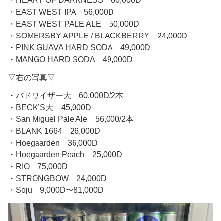
・HEART OF DARKNESS 60,000D
・EAST WEST IPA 56,000D
・EAST WEST PALE ALE 50,000D
・SOMERSBY APPLE / BLACKBERRY 24,000D
・PINK GUAVA HARD SODA 49,000D
・MANGO HARD SODA 49,000D
▽右の写真▽
・バドワイザー大 60,000D/2本
・BECK’S大 45,000D
・San Miguel Pale Ale 56,000/2本
・BLANK 1664 26,000D
・Hoegaarden 36,000D
・Hoegaarden Peach 25,000D
・RIO 75,000D
・STRONGBOW 24,000D
・Soju 9,000D〜81,000D