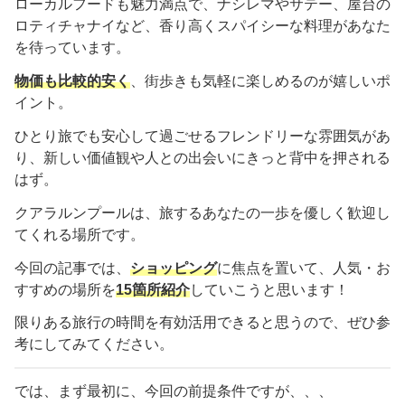
ローカルフードも魅力満点で、ナシレマやサテー、屋台の
ロティチャナイなど、香り高くスパイシーな料理があなた
を待っています。
物価も比較的安く
、街歩きも気軽に楽しめるのが嬉しいポ
イント。
ひとり旅でも安心して過ごせるフレンドリーな雰囲気があ
り、新しい価値観や人との出会いにきっと背中を押される
はず。
クアラルンプールは、旅するあなたの一歩を優しく歓迎し
てくれる場所です。
今回の記事では、
ショッピング
に焦点を置いて、人気・お
すすめの場所を
15
箇所紹介
していこうと思います！
限りある旅行の時間を有効活用できると思うので、ぜひ参
考にしてみてください。
では、まず最初に、今回の前提条件ですが、、、