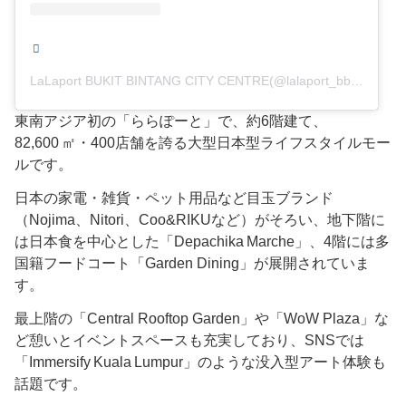
LaLaport BUKIT BINTANG CITY CENTRE(@lalaport_bbcc)がシェアした投稿
東南アジア初の「ららぽーと」で、約6階建て、
82,600 ㎡・400店舗を誇る大型日本型ライフスタイルモー
ルです。
日本の家電・雑貨・ペット用品など目玉ブランド
（Nojima、Nitori、Coo&RIKUなど）がそろい、地下階に
は日本食を中心とした「Depachika Marche」、4階には多
国籍フードコート「Garden Dining」が展開されていま
す。
最上階の「Central Rooftop Garden」や「WoW Plaza」な
ど憩いとイベントスペースも充実しており、SNSでは
「Immersify Kuala Lumpur」のような没入型アート体験も
話題です。