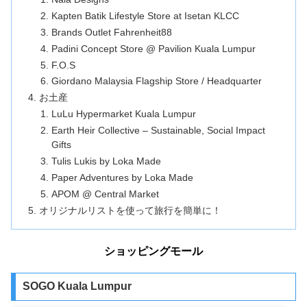
Kapten Batik Lifestyle Store at Isetan KLCC
Brands Outlet Fahrenheit88
Padini Concept Store @ Pavilion Kuala Lumpur
F.O.S
Giordano Malaysia Flagship Store / Headquarter
お土産
LuLu Hypermarket Kuala Lumpur
Earth Heir Collective – Sustainable, Social Impact
Gifts
Tulis Lukis by Loka Made
Paper Adventures by Loka Made
APOM @ Central Market
オリジナルリストを使って旅行を簡単に！
ショッピングモール
SOGO Kuala Lumpur