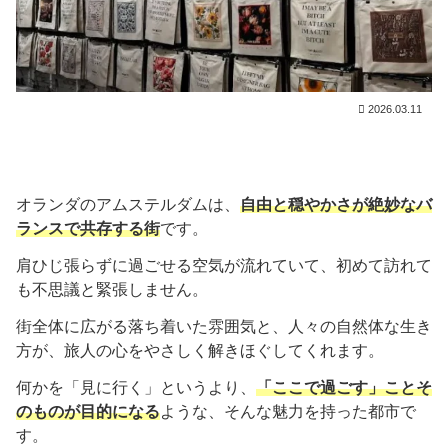
2026.03.11
オランダのアムステルダムは、
自由と穏やかさが絶妙なバ
ランスで共存する街
です。
肩ひじ張らずに過ごせる空気が流れていて、初めて訪れて
も不思議と緊張しません。
街全体に広がる落ち着いた雰囲気と、人々の自然体な生き
方が、旅人の心をやさしく解きほぐしてくれます。
何かを「見に行く」というより、
「ここで過ごす」ことそ
のものが目的になる
ような、そんな魅力を持った都市で
す。