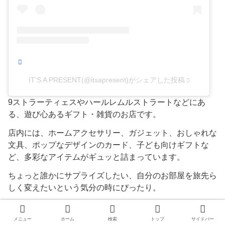
IT’S A PRESENT(@itsapresent)がシェアした投稿
9ストラーティェスやハールレムルストラートなどにあ
る、遊び心あるギフト・雑貨のお店です。
店内には、ホームアクセサリー、ガジェット、おしゃれな
文具、ポップなデザインのカード、子ども向けギフトな
ど、多彩なアイテムがギュッと詰まっています。
ちょっと誰かにサプライズしたい、自分のお部屋を旅先ら
しく変えたいという気分の時にぴったり。
商品がバラエティに富んでいて、価格もアイテムによって
幅があるため、荷物や予算を気にしつつ選びやすいのもポ
メニュー
ホーム
検索
トップ
サイドバー