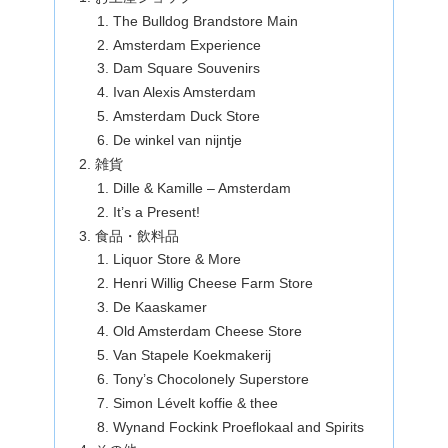
The Bulldog Brandstore Main
Amsterdam Experience
Dam Square Souvenirs
Ivan Alexis Amsterdam
Amsterdam Duck Store
De winkel van nijntje
雑貨
Dille & Kamille – Amsterdam
It’s a Present!
食品・飲料品
Liquor Store & More
Henri Willig Cheese Farm Store
De Kaaskamer
Old Amsterdam Cheese Store
Van Stapele Koekmakerij
Tony’s Chocolonely Superstore
Simon Lévelt koffie & thee
Wynand Fockink Proeflokaal and Spirits