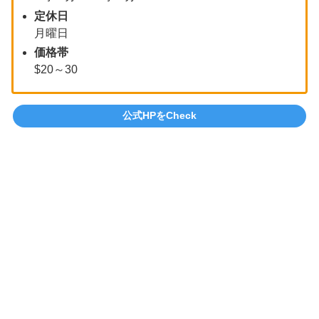
定休日
月曜日
価格帯
$20～30
公式HPをCheck