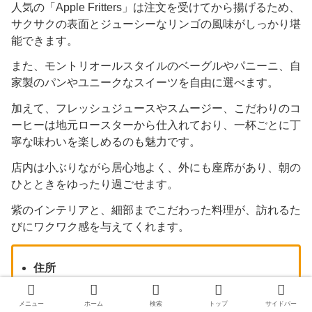
人気の「Apple Fritters」は注文を受けてから揚げるため、
サクサクの表面とジューシーなリンゴの風味がしっかり堪
能できます。
また、モントリオールスタイルのベーグルやパニーニ、自
家製のパンやユニークなスイーツを自由に選べます。
加えて、フレッシュジュースやスムージー、こだわりのコ
ーヒーは地元ロースターから仕入れており、一杯ごとに丁
寧な味わいを楽しめるのも魅力です。
店内は小ぶりながら居心地よく、外にも座席があり、朝の
ひとときをゆったり過ごせます。
紫のインテリアと、細部までこだわった料理が、訪れるた
びにワクワク感を与えてくれます。
住所
889 Queen St E, Toronto, ON M4M 2N2 カナダ
営業時間
メニュー
ホーム
検索
トップ
サイドバー