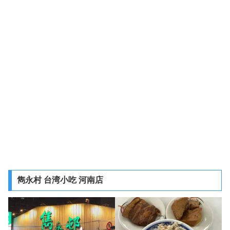
雋永村 台湾小吃 河南店