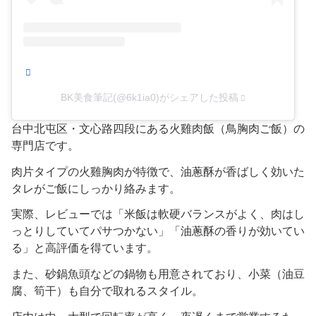
BK美食筆記(@6k1ia0)がシェアした投稿
台中北屯区・文心路四段にある火雞肉飯（鳥胸肉ご飯）の
専門店です。
肉片タイプの火雞胸肉が特徴で、油蔥酥が香ばしく効いた
タレがご飯にしっかり絡みます。
実際、レビューでは「米飯は軟硬バランスがよく、肉はし
っとりしていてパサつかない」「油蔥酥の香りが効いてい
る」と高評価を得ています。
また、砂鍋魚頭などの鍋物も用意されており、小菜（油豆
腐、筍干）も自分で取れるスタイル。