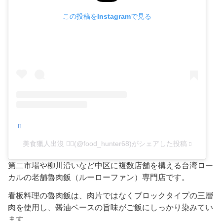
この投稿をInstagramで見る
美食獵人出沒 🕵️‍♂️(@food_hunter68)がシェアした投稿
第二市場や柳川沿いなど中区に複数店舗を構える台湾ロー
カルの老舗魯肉飯（ルーローファン）専門店です。
看板料理の魯肉飯は、肉片ではなくブロックタイプの三層
肉を使用し、醤油ベースの旨味がご飯にしっかり染みてい
ます。