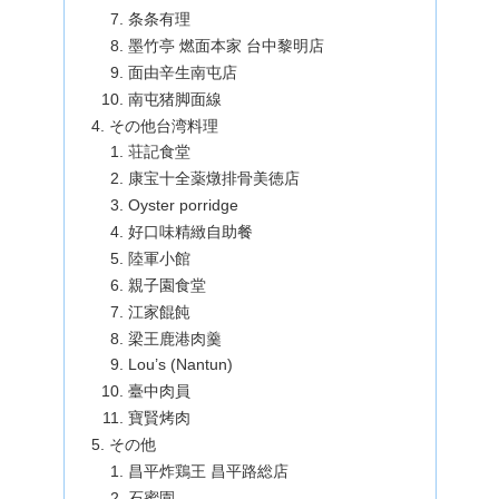
条条有理
墨竹亭 燃面本家 台中黎明店
面由辛生南屯店
南屯猪脚面線
その他台湾料理
荘記食堂
康宝十全薬燉排骨美徳店
Oyster porridge
好口味精緻自助餐
陸軍小館
親子園食堂
江家餛飩
梁王鹿港肉羹
Lou’s (Nantun)
臺中肉員
寶賢烤肉
その他
昌平炸鶏王 昌平路総店
石蜜園