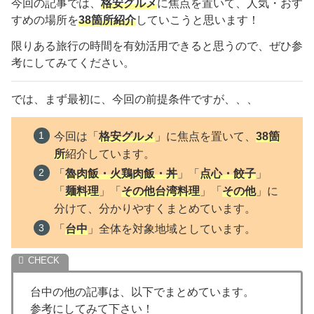
今回の記事では、
格安グルメ
に焦点を置いて、人気・おす
すめの場所を
38
箇所紹介
していこうと思います！
限りある旅行の時間を有効活用できると思うので、ぜひ参
考にしてみてください。
では、まず最初に、今回の前提条件ですが、、、
今回は「
格安グルメ
」に焦点を置いて、
38
箇
所
紹介しています。
「
魯肉飯・火鶏肉飯・丼
」「
点心・餃子
」
「
麺料理
」「
その他台湾料理
」「
その他
」に
分けて、分かりやすくまとめています。
「
台中
」全体を対象地域としています。
台中の他の記事は、以下でまとめています。
参考にしてみて下さい！