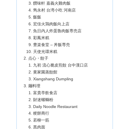
饡味軒 嘉義火雞肉飯
雋永村 台湾小吃 河南店
飯飯
宏佳火鶏肉飯向上店
魚日内人炸蛋魯肉飯専売店
彩鳳米糕
豊楽食堂 – 丼飯専売
天使光環米糕
点心・餃子
九初 流心脆皮煎餃 台中漢口店
黄家園蒸餃館
Xiangshang Dumpling
麺料理
富貴亭飲食店
財迷螺螄粉
Daily Noodle Restaurant
粳餅商行
若柳一筋
黒肉面