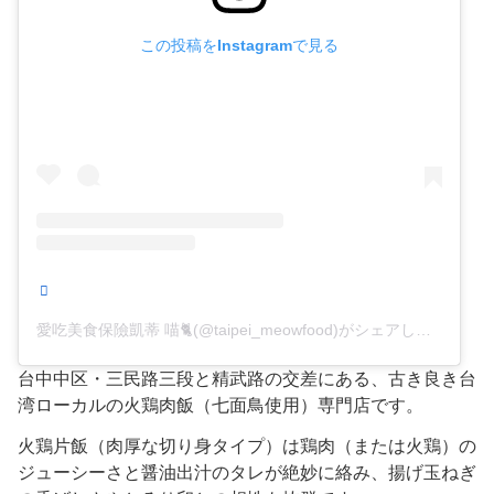
この投稿をInstagramで見る
愛吃美食保險凱蒂 喵🐈(@taipei_meowfood)がシェアした投稿
台中中区・三民路三段と精武路の交差にある、古き良き台
湾ローカルの火鶏肉飯（七面鳥使用）専門店です。
火鶏片飯（肉厚な切り身タイプ）は鶏肉（または火鶏）の
ジューシーさと醤油出汁のタレが絶妙に絡み、揚げ玉ねぎ