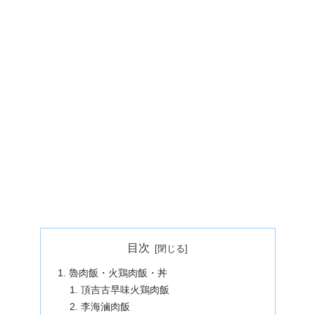
目次
魯肉飯・火鶏肉飯・丼
頂吉古早味火鶏肉飯
李海滷肉飯