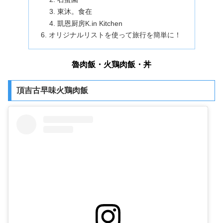
東沐。食在
凱恩厨房K.in Kitchen
オリジナルリストを使って旅行を簡単に！
魯肉飯・火鶏肉飯・丼
頂吉古早味火鶏肉飯