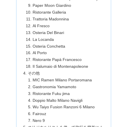
Paper Moon Giardino
Ristorante Galleria
Trattoria Madonnina
Al Fresco
Osteria Del Binari
La Locanda
Osteria Conchetta
Al Porto
Ristorante Papà Francesco
Il Salumaio di Montenapoleone
その他
MIC Ramen Milano Portaromana
Gastronomia Yamamoto
Ristorante Fuku jima
Doppio Malto Milano Navigli
Wu Taiyo Fusion Ranzoni 6 Milano
Fairouz
Nero 9