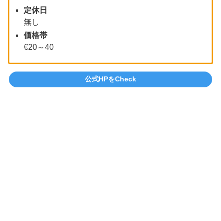
定休日
無し
価格帯
€20～40
公式HPをCheck