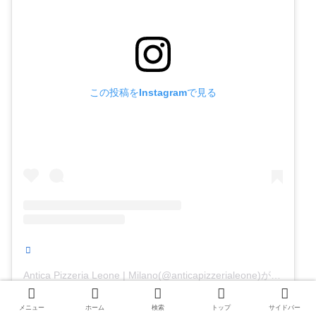
この投稿をInstagramで見る
Antica Pizzeria Leone | Milano(@anticapizzerialeone)がシェアした投稿
薪窯で焼き上げる本格ピザを提供しているお店です。
メニュー
ホーム
検索
トップ
サイドバー