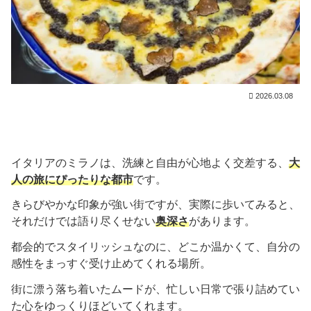
2026.03.08
イタリアのミラノは、洗練と自由が心地よく交差する、
大
人の旅にぴったりな都市
です。
きらびやかな印象が強い街ですが、実際に歩いてみると、
それだけでは語り尽くせない
奥深さ
があります。
都会的でスタイリッシュなのに、どこか温かくて、自分の
感性をまっすぐ受け止めてくれる場所。
街に漂う落ち着いたムードが、忙しい日常で張り詰めてい
た心をゆっくりほどいてくれます。