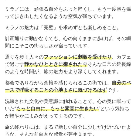
ミラノには、頑張る自分をふっと軽くし、もう一度胸を張
って歩き出したくなるような空気が満ちています。
ミラノの魅力は「完璧」を求めずとも楽しめること。
計画通りに動かなくても、心の向くままに歩けば、その瞬
間にこそこの街らしさが宿っています。
通りを歩く人々の
ファッションに刺激を受けたり
、カフェ
で過ごす
静かなひとときに癒されたり
そんな日常の延長線
のような時間が、旅の魅力をより深くしてくれます。
都会でありながら余裕を感じられるこの街では、
自分のペ
ースで呼吸することの心地よさに気づけるはず
です。
洗練された文化や美意識に触れることで、心の奥に眠って
いた“
もっと自由に、もっと素直に生きたい
”という気持ち
が軽やかによみがえってくるのです。
旅の終わりには、まるで新しい自分に少しだけ近づいたよ
うな、そんな前向きな感覚が芽生えます。