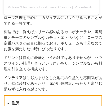
Victoria & Riccardo • Food Travel Creators | 📍Lombardia(@viaggiaredegustando)がシェアした投稿
ローマ料理を中心に、カジュアルにガッツリ食べることが
できる一軒です。
料理では、例えばクリーム感のあるカルボナーラや、黒胡
椒とチーズのシンプルなカチョ・エ・ペペなど、ローマの
定番パスタが豊富に揃っており、ボリュームも十分なので
お腹を満たしたい時にぴったりです。
ドリンクは特別に豪華というわけではありませんが、ハウ
スワインが料理と合うという声があり、シンプルながら料
理を引き立てる構成です。
インテリアはこぢんまりとした地元の食堂的な雰囲気があ
り、壁に装飾があったり、席が比較的近かったりと肩ひじ
張らずに入れる感じです。
住所