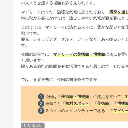
の人々と交流する場面も多く見られます。
マドリードはまた、温暖な気候に恵まれており、
四季を通
特に秋から春にかけては、過ごしやすい気候が観光客にと
このように、マドリードは訪れる人々に、豊かな歴史と文
都市です。
観光、ショッピング、グルメ、アートなど、あらゆるジャ
す。
今回の記事では、
マドリード
の美術館・博物館
に焦点を置
と思います！
限りある旅行の時間を有効活用できると思うので、ぜひ参
では、まず最初に、今回の前提条件ですが、、、
今回は「
美術館・博物館
」に焦点を置いて、
1
種類ごと「
無料スポット
」「
美術館
」「
博物
スペインのメインシティーである、「
マドリ