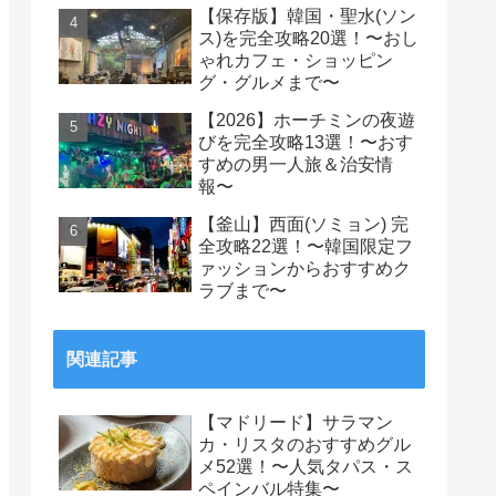
【保存版】韓国・聖水(ソン
ス)を完全攻略20選！〜おし
ゃれカフェ・ショッピン
グ・グルメまで〜
【2026】ホーチミンの夜遊
びを完全攻略13選！〜おす
すめの男一人旅＆治安情
報〜
【釜山】西面(ソミョン) 完
全攻略22選！〜韓国限定フ
ァッションからおすすめク
ラブまで〜
関連記事
【マドリード】サラマン
カ・リスタのおすすめグル
メ52選！〜人気タパス・ス
ペインバル特集〜