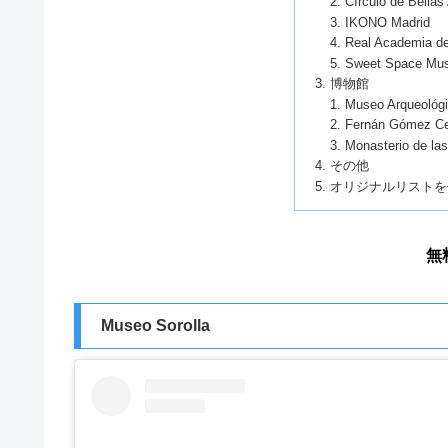
Círculo de Bellas
IKONO Madrid
Real Academia de
Sweet Space Mu
博物館
Museo Arqueológ
Fernán Gómez Cent
Monasterio de la
その他
オリジナルリストを
無
Museo Sorolla