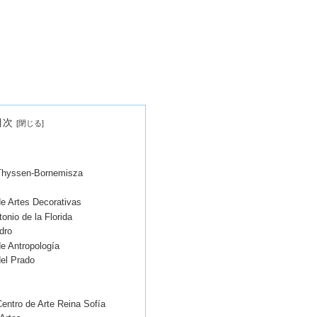
目次
Thyssen-Bornemisza
e Artes Decorativas
onio de la Florida
dro
e Antropología
el Prado
entro de Arte Reina Sofía