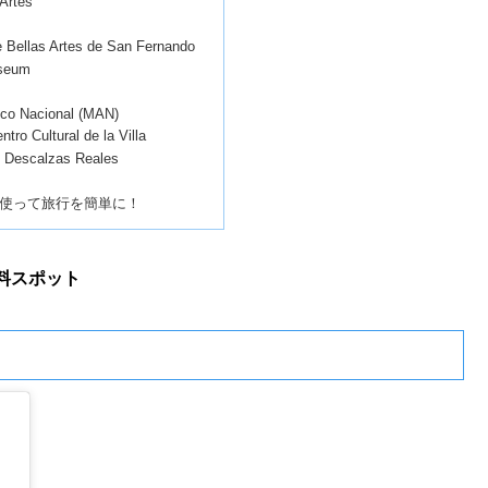
 Artes
 Bellas Artes de San Fernando
seum
ico Nacional (MAN)
ro Cultural de la Villa
s Descalzas Reales
使って旅行を簡単に！
料スポット