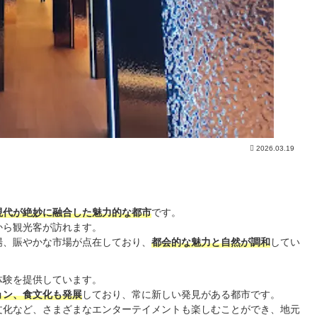
2026.03.19
現代が絶妙に融合した魅力的な都市
です。
から観光客が訪れます。
場、賑やかな市場が点在しており、
都会的な魅力と自然が調和
してい
体験を提供しています。
ョン、食文化も発展
しており、常に新しい発見がある都市です。
文化など、さまざまなエンターテイメントも楽しむことができ、地元