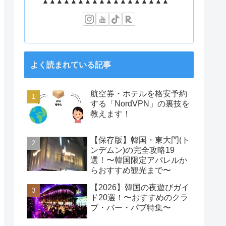
▲▲▲▲▲▲▲▲▲▲▲▲▲▲▲▲▲▲
よく読まれている記事
航空券・ホテルを格安予約
する「NordVPN」の裏技を
教えます！
【保存版】韓国・東大門(ト
ンデムン)の完全攻略19
選！〜韓国限定アパレルか
らおすすめ観光まで〜
【2026】韓国の夜遊びガイ
ド20選！〜おすすめのクラ
ブ・バー・パブ特集〜