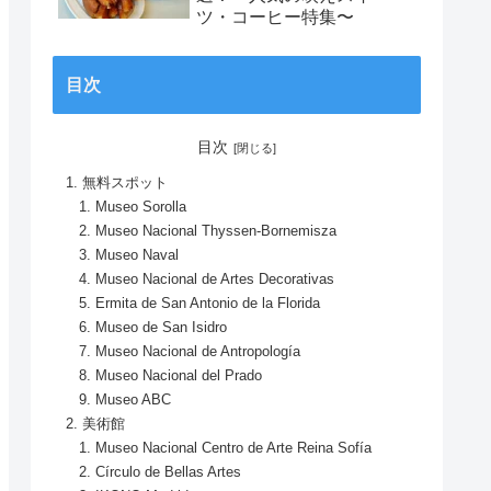
ツ・コーヒー特集〜
目次
目次
無料スポット
Museo Sorolla
Museo Nacional Thyssen-Bornemisza
Museo Naval
Museo Nacional de Artes Decorativas
Ermita de San Antonio de la Florida
Museo de San Isidro
Museo Nacional de Antropología
Museo Nacional del Prado
Museo ABC
美術館
Museo Nacional Centro de Arte Reina Sofía
Círculo de Bellas Artes