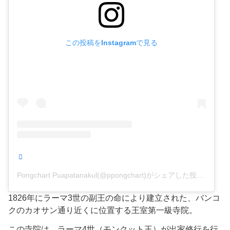
この投稿をInstagramで見る
Pongchart Puapatanakul(@ppongchart)がシェアした投稿
1826年にラーマ3世の副王の命により建立された、バンコ
クのカオサン通り近くに位置する王室第一級寺院。
この寺院は、ラーマ4世（モンクット王）が出家修行を行