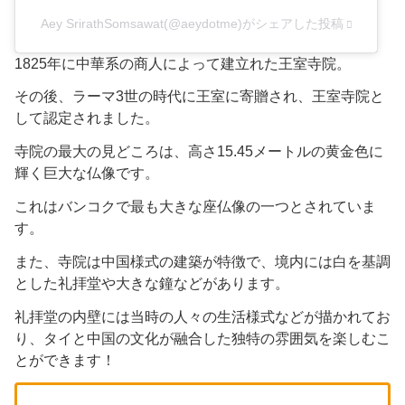
Aey SrirathSomsawat(@aeydotme)がシェアした投稿
​1825年に中華系の商人によって建立れた王室寺院。
​その後、ラーマ3世の時代に王室に寄贈され、王室寺院と
して認定されました。​
寺院の最大の見どころは、高さ15.45メートルの黄金色に
輝く巨大な仏像です。​
これはバンコクで最も大きな座仏像の一つとされていま
す。
また、寺院は中国様式の建築が特徴で、境内には白を基調
とした礼拝堂や大きな鐘などがあります。
​礼拝堂の内壁には当時の人々の生活様式などが描かれてお
り、タイと中国の文化が融合した独特の雰囲気を楽しむこ
とができます！